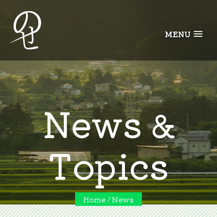
MENU
News &
Topics
Home
News